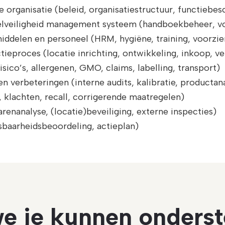
organisatie (beleid, organisatiestructuur, functiebesc
elveiligheid management systeem (handboekbeheer, vo
ddelen en personeel (HRM, hygiëne, training, voorzie
tieproces (locatie inrichting, ontwikkeling, inkoop, v
isico’s, allergenen, GMO, claims, labelling, transport)
n verbeteringen (interne audits, kalibratie, productan
 klachten, recall, corrigerende maatregelen)
renanalyse, (locatie)beveiliging, externe inspecties)
baarheidsbeoordeling, actieplan)
e je kunnen onders