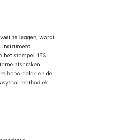
vast te leggen, wordt
n instrument
n het stempel ‘IFS
interne afspraken
eem beoordelen en de
 Easytool methodiek