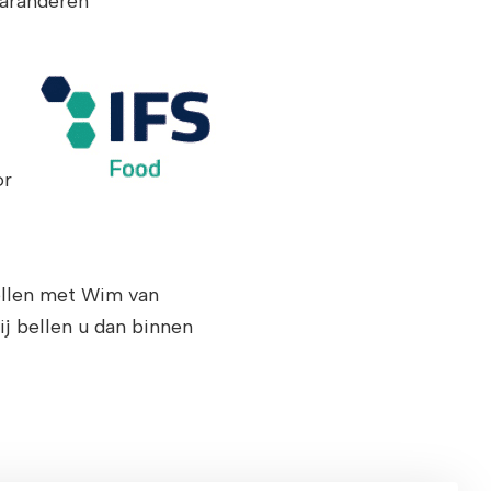
garanderen
or
ellen met Wim van
j bellen u dan binnen