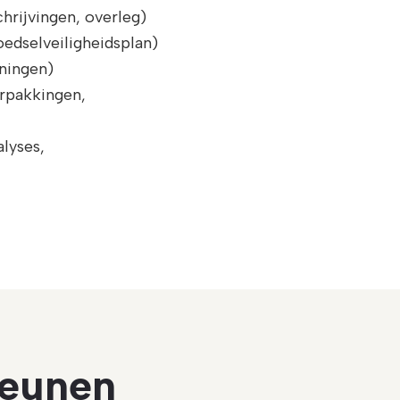
hrijvingen, overleg)
edselveiligheidsplan)
ningen)
erpakkingen,
alyses,
teunen