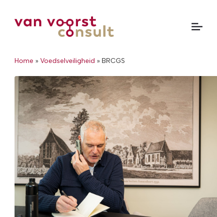
Home
»
Voedselveiligheid
»
BRCGS