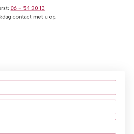
orst:
06 – 54 20 13
kdag contact met u op.
reist)