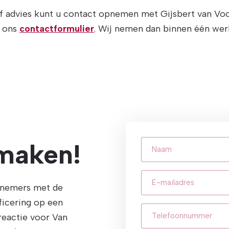
f advies kunt u contact opnemen met Gijsbert van Vo
n ons
contactformulier
. Wij nemen dan binnen één wer
Naam
 maken!
E-
ernemers met de
mailadres
(Vereist)
ficering op een
Telefoonnummer
(Ve
reactie voor Van