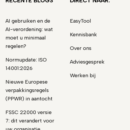
RECENTE BLOGS
DIRECT NAAR:
AI gebruiken en de
EasyTool
AI-verordening: wat
Kennisbank
moet u minimaal
regelen?
Over ons
Normupdate: ISO
Adviesgesprek
14001:2026
Werken bij
Nieuwe Europese
verpakkingsregels
(PPWR) in aantocht
FSSC 22000 versie
7: dit verandert voor
uw organisatie