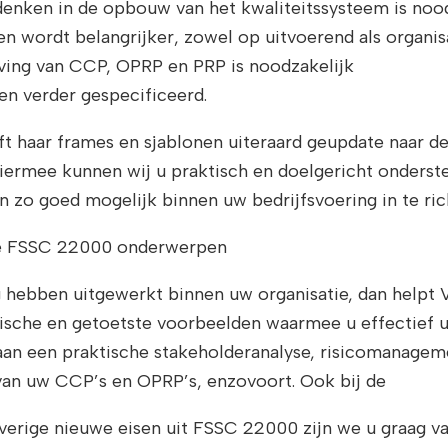
 denken in de opbouw van het kwaliteitssysteem is noo
n wordt belangrijker, zowel op uitvoerend als organis
jving van CCP, OPRP en PRP is noodzakelijk
n verder gespecificeerd.
t haar frames en sjablonen uiteraard geupdate naar de
iermee kunnen wij u praktisch en doelgericht onders
n zo goed mogelijk binnen uw bedrijfsvoering in te ric
re FSSC 22000 onderwerpen
ig hebben uitgewerkt binnen uw organisatie, dan helpt 
tische en getoetste voorbeelden waarmee u effectief 
 aan een praktische stakeholderanalyse, risicomanagem
 van uw CCP’s en OPRP’s, enzovoort. Ook bij de
erige nieuwe eisen uit FSSC 22000 zijn we u graag va