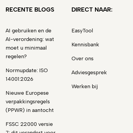
RECENTE BLOGS
DIRECT NAAR:
AI gebruiken en de
EasyTool
AI-verordening: wat
Kennisbank
moet u minimaal
regelen?
Over ons
Normupdate: ISO
Adviesgesprek
14001:2026
Werken bij
Nieuwe Europese
verpakkingsregels
(PPWR) in aantocht
FSSC 22000 versie
7: dit verandert voor